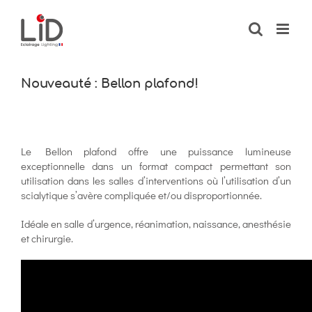
Passer
au
contenu
Nouveauté : Bellon plafond!
Le Bellon plafond offre une puissance lumineuse
exceptionnelle dans un format compact permettant son
utilisation dans les salles d’interventions où l’utilisation d’un
scialytique s’avère compliquée et/ou disproportionnée.
Idéale en salle d’urgence, réanimation, naissance, anesthésie
et chirurgie.